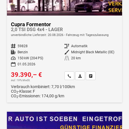
Cupra Formentor
2,0 TSI DSG 4x4 - LAGER
unverbindliche Lieferzeit:
20.08.2026
Fahrzeug mit Tageszulassung
Fahrzeugnr.
59828
Getriebe
Automatik
Kraftstoff
Benzin
Außenfarbe
Midnight Black Metallic (0E)
Leistung
150 kW (204 PS)
Kilometerstand
20 km
01.05.2026
39.390,– €
Wir rufen Sie an
Fahrzeugexposé (PDF)
Fahrzeug parken
incl. 19% MwSt.
Verbrauch kombiniert:
7,70 l/100km
CO
-Klasse:
F
2
CO
-Emissionen:
174,00 g/km
2