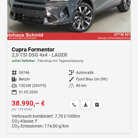
Cupra Formentor
2,0 TSI DSG 4x4 - LAGER
sofort lieferbar
Fahrzeug mit Tageszulassung
Fahrzeugnr.
59746
Getriebe
Automatik
Kraftstoff
Benzin
Außenfarbe
Fjord Blau Uni (9K)
Leistung
150 kW (204 PS)
Kilometerstand
80 km
01.05.2026
38.990,– €
Wir rufen Sie an
Fahrzeugexposé (PDF)
Fahrzeug parken
incl. 19% MwSt.
Verbrauch kombiniert:
7,70 l/100km
CO
-Klasse:
F
2
CO
-Emissionen:
174,00 g/km
2