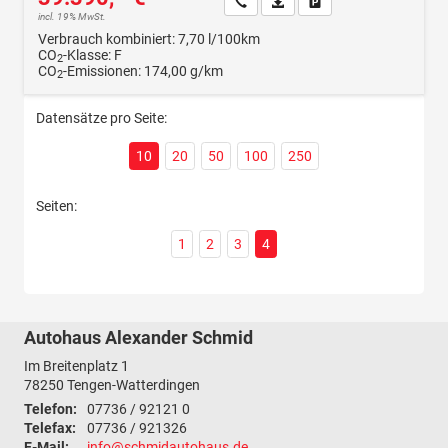
Wir rufen Sie an
Fahrzeugexposé (PDF)
Fahrzeug parken
incl. 19% MwSt.
Verbrauch kombiniert:
7,70 l/100km
CO
-Klasse:
F
2
CO
-Emissionen:
174,00 g/km
2
Datensätze pro Seite:
10
20
50
100
250
Seiten:
1
2
3
4
Autohaus Alexander Schmid
Im Breitenplatz 1
78250
Tengen-Watterdingen
Telefon:
07736 / 92121 0
Telefax:
07736 / 921326
E-Mail:
info@schmidautohaus.de