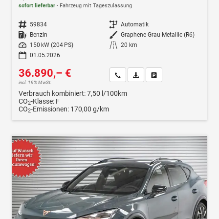
sofort lieferbar
Fahrzeug mit Tageszulassung
Fahrzeugnr.
59834
Getriebe
Automatik
Kraftstoff
Benzin
Außenfarbe
Graphene Grau Metallic (R6)
Leistung
150 kW (204 PS)
Kilometerstand
20 km
01.05.2026
36.890,– €
Wir rufen Sie an
Fahrzeugexposé (PDF)
Fahrzeug parken
incl. 19% MwSt.
Verbrauch kombiniert:
7,50 l/100km
CO
-Klasse:
F
2
CO
-Emissionen:
170,00 g/km
2