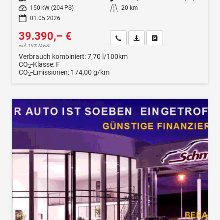
Leistung
150 kW (204 PS)
Kilometerstand
20 km
01.05.2026
39.390,– €
Wir rufen Sie an
Fahrzeugexposé (PDF)
Fahrzeug parken
incl. 19% MwSt.
Verbrauch kombiniert:
7,70 l/100km
CO
-Klasse:
F
2
CO
-Emissionen:
174,00 g/km
2