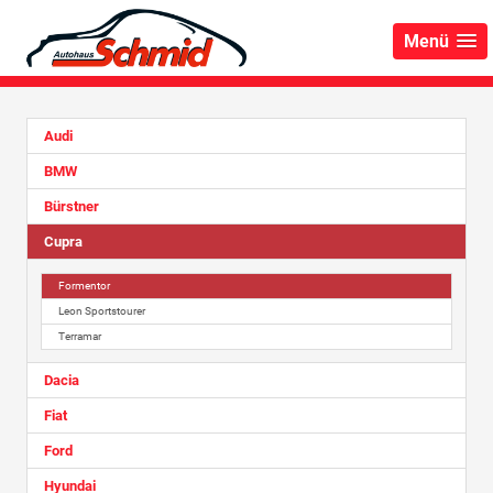
Menü
Audi
BMW
Bürstner
Cupra
Formentor
Leon Sportstourer
Terramar
Dacia
Fiat
Ford
Hyundai