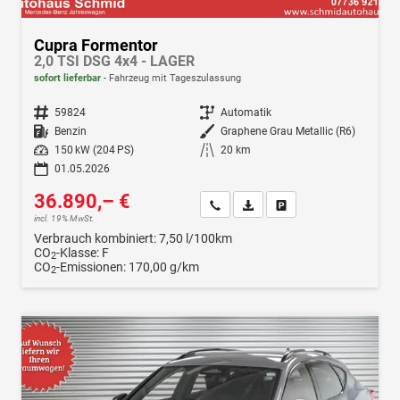
Cupra Formentor
2,0 TSI DSG 4x4 - LAGER
sofort lieferbar
Fahrzeug mit Tageszulassung
Fahrzeugnr.
59824
Getriebe
Automatik
Kraftstoff
Benzin
Außenfarbe
Graphene Grau Metallic (R6)
Leistung
150 kW (204 PS)
Kilometerstand
20 km
01.05.2026
36.890,– €
Wir rufen Sie an
Fahrzeugexposé (PDF)
Fahrzeug parken
incl. 19% MwSt.
Verbrauch kombiniert:
7,50 l/100km
CO
-Klasse:
F
2
CO
-Emissionen:
170,00 g/km
2