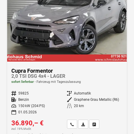
Cupra Formentor
2,0 TSI DSG 4x4 - LAGER
sofort lieferbar
Fahrzeug mit Tageszulassung
Fahrzeugnr.
59825
Getriebe
Automatik
Kraftstoff
Benzin
Außenfarbe
Graphene Grau Metallic (R6)
Leistung
150 kW (204 PS)
Kilometerstand
20 km
01.05.2026
36.890,– €
Wir rufen Sie an
Fahrzeugexposé (PDF)
Fahrzeug parken
incl. 19% MwSt.