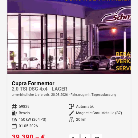
Cupra Formentor
2,0 TSI DSG 4x4 - LAGER
unverbindliche Lieferzeit:
20.08.2026
Fahrzeug mit Tageszulassung
Fahrzeugnr.
59829
Getriebe
Automatik
Kraftstoff
Benzin
Außenfarbe
Magnetic Grau Metallic (S7)
Leistung
150 kW (204 PS)
Kilometerstand
20 km
01.05.2026
39.390,– €