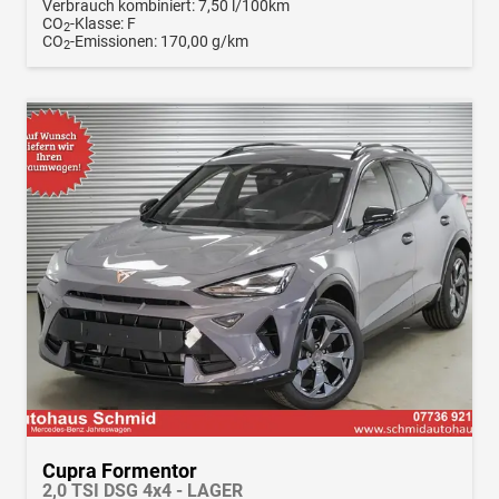
Verbrauch kombiniert:
7,50 l/100km
CO
-Klasse:
F
2
CO
-Emissionen:
170,00 g/km
2
Cupra Formentor
2,0 TSI DSG 4x4 - LAGER