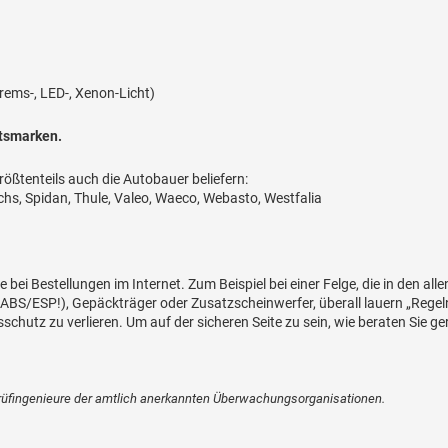
Brems-, LED-, Xenon-Licht)
ätsmarken.
rößtenteils auch die Autobauer beliefern:
chs, Spidan, Thule, Valeo, Waeco, Webasto, Westfalia
de bei Bestellungen im Internet. Zum Beispiel bei einer Felge, die in den al
BS/ESP!), Gepäckträger oder Zusatzscheinwerfer, überall lauern „Regeln“
schutz zu verlieren. Um auf der sicheren Seite zu sein, wie beraten Sie 
üfingenieure der amtlich anerkannten Überwachungs­organisationen.