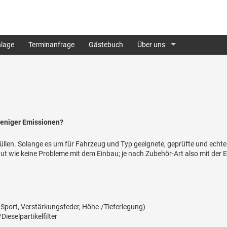
lage
Terminanfrage
Gästebuch
Über uns
weniger Emissionen?
llen. Solange es um für Fahrzeug und Typ geeignete, geprüfte und echte 
t wie keine Probleme mit dem Einbau; je nach Zubehör-Art also mit der E
 Sport, Verstärkungsfeder, Höhe-/Tieferlegung)
ieselpartikelfilter