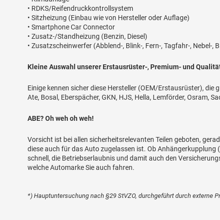
• RDKS/Reifendruckkontrollsystem
• Sitzheizung (Einbau wie von Hersteller oder Auflage)
• Smartphone Car Connector
• Zusatz-/Standheizung (Benzin, Diesel)
• Zusatzscheinwerfer (Abblend-, Blink-, Fern-, Tagfahr-, Nebel-, 
Kleine Auswahl unserer Erstausrüster-, Premium- und Qualit
Einige kennen sicher diese Hersteller (OEM/Erstausrüster), die g
Ate, Bosal, Eberspächer, GKN, HJS, Hella, Lemförder, Osram, Sa
ABE? Oh weh oh weh!
Vorsicht ist bei allen sicherheitsrelevanten Teilen geboten, gera
diese auch für das Auto zugelassen ist. Ob Anhängerkupplung (A
schnell, die Betriebserlaubnis und damit auch den Versicherungs
welche Automarke Sie auch fahren.
*) Hauptuntersuchung nach §29 StVZO, durchgeführt durch externe Pr