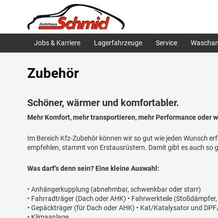
Jobs & Karriere
Lagerfahrzeuge
Service
Waschan
Zubehör
Schöner, wärmer und komfortabler.
Mehr Komfort, mehr transportieren, mehr Performance oder 
Im Bereich Kfz-Zubehör können wir so gut wie jeden Wunsch erfü
empfehlen, stammt von Erstausrüstern. Damit gibt es auch so gu
Was darf‘s denn sein? Eine kleine Auswahl:
• Anhängerkupplung (abnehmbar, schwenkbar oder starr)
• Fahrradträger (Dach oder AHK) • Fahrwerkteile (Stoßdämpfer,
• Gepäckträger (für Dach oder AHK) • Kat/Katalysator und DPF/D
• Klimaanlage