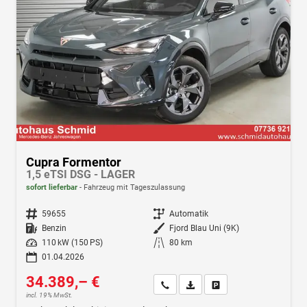
Cupra Formentor
1,5 eTSI DSG - LAGER
sofort lieferbar
Fahrzeug mit Tageszulassung
Fahrzeugnr.
59655
Getriebe
Automatik
Kraftstoff
Benzin
Außenfarbe
Fjord Blau Uni (9K)
Leistung
110 kW (150 PS)
Kilometerstand
80 km
01.04.2026
34.389,– €
Wir rufen Sie an
Fahrzeugexposé (PDF)
Fahrzeug parken
incl. 19% MwSt.