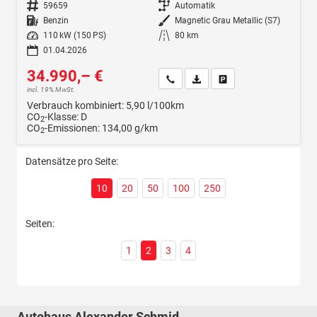
Fahrzeugnr.
59659
Getriebe
Automatik
Kraftstoff
Benzin
Außenfarbe
Magnetic Grau Metallic (S7)
Leistung
110 kW (150 PS)
Kilometerstand
80 km
01.04.2026
34.990,– €
Wir rufen Sie an
Fahrzeugexposé (PDF)
Fahrzeug parken
incl. 19% MwSt.
Verbrauch kombiniert:
5,90 l/100km
CO
-Klasse:
D
2
CO
-Emissionen:
134,00 g/km
2
Datensätze pro Seite:
10
20
50
100
250
Seiten:
1
2
3
4
Autohaus Alexander Schmid