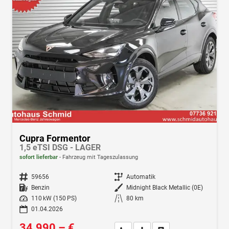
Cupra Formentor
1,5 eTSI DSG - LAGER
sofort lieferbar
Fahrzeug mit Tageszulassung
Fahrzeugnr.
59656
Getriebe
Automatik
Kraftstoff
Benzin
Außenfarbe
Midnight Black Metallic (0E)
Leistung
110 kW (150 PS)
Kilometerstand
80 km
01.04.2026
34.990,– €