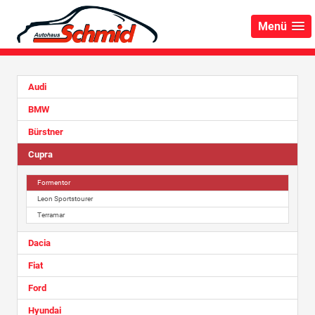
Menü
Audi
BMW
Bürstner
Cupra
Formentor
Leon Sportstourer
Terramar
Dacia
Fiat
Ford
Hyundai