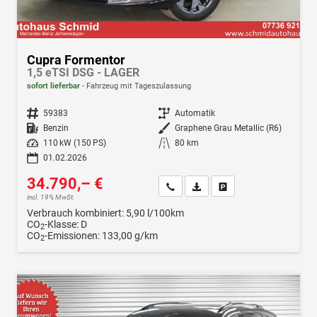
Cupra Formentor
1,5 eTSI DSG - LAGER
sofort lieferbar
Fahrzeug mit Tageszulassung
Fahrzeugnr.
59383
Getriebe
Automatik
Kraftstoff
Benzin
Außenfarbe
Graphene Grau Metallic (R6)
Leistung
110 kW (150 PS)
Kilometerstand
80 km
01.02.2026
34.790,– €
Wir rufen Sie an
Fahrzeugexposé (PDF)
Fahrzeug parken
incl. 19% MwSt.
Verbrauch kombiniert:
5,90 l/100km
CO
-Klasse:
D
2
CO
-Emissionen:
133,00 g/km
2