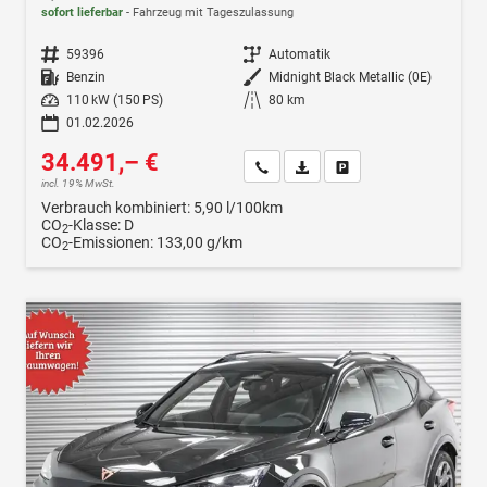
sofort lieferbar
Fahrzeug mit Tageszulassung
Fahrzeugnr.
59396
Getriebe
Automatik
Kraftstoff
Benzin
Außenfarbe
Midnight Black Metallic (0E)
Leistung
110 kW (150 PS)
Kilometerstand
80 km
01.02.2026
34.491,– €
Wir rufen Sie an
Fahrzeugexposé (PDF)
Fahrzeug parken
incl. 19% MwSt.
Verbrauch kombiniert:
5,90 l/100km
CO
-Klasse:
D
2
CO
-Emissionen:
133,00 g/km
2