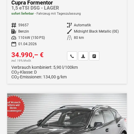
Cupra Formentor
1,5 eTSI DSG - LAGER
sofort lieferbar
Fahrzeug mit Tageszulassung
Fahrzeugnr.
59657
Getriebe
Automatik
Kraftstoff
Benzin
Außenfarbe
Midnight Black Metallic (0E)
Leistung
110 kW (150 PS)
Kilometerstand
80 km
01.04.2026
34.990,– €
Wir rufen Sie an
Fahrzeugexposé (PDF)
Fahrzeug parken
incl. 19% MwSt.
Verbrauch kombiniert:
5,90 l/100km
CO
-Klasse:
D
2
CO
-Emissionen:
134,00 g/km
2