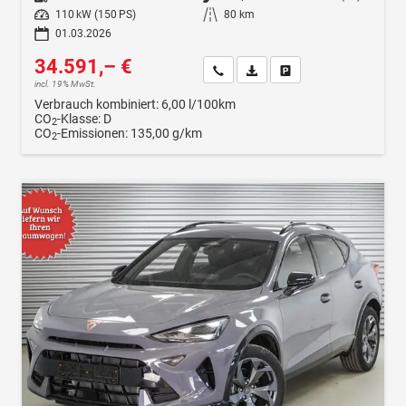
Leistung
110 kW (150 PS)
Kilometerstand
80 km
01.03.2026
34.591,– €
Wir rufen Sie an
Fahrzeugexposé (PDF)
Fahrzeug parken
incl. 19% MwSt.
Verbrauch kombiniert:
6,00 l/100km
CO
-Klasse:
D
2
CO
-Emissionen:
135,00 g/km
2