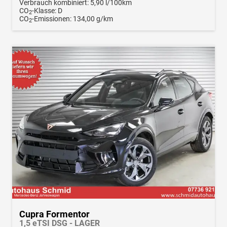
Verbrauch kombiniert:
5,90 l/100km
CO
-Klasse:
D
2
CO
-Emissionen:
134,00 g/km
2
Cupra Formentor
1,5 eTSI DSG - LAGER