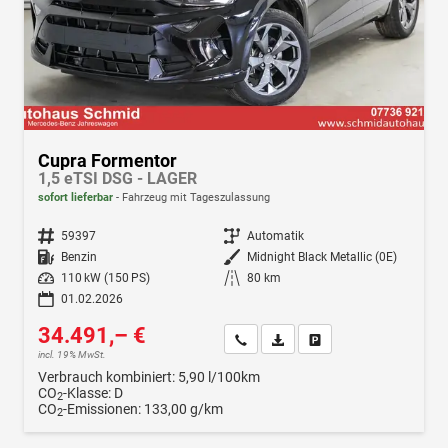
Cupra Formentor
1,5 eTSI DSG - LAGER
sofort lieferbar
Fahrzeug mit Tageszulassung
Fahrzeugnr.
59397
Getriebe
Automatik
Kraftstoff
Benzin
Außenfarbe
Midnight Black Metallic (0E)
Leistung
110 kW (150 PS)
Kilometerstand
80 km
01.02.2026
34.491,– €
Wir rufen Sie an
Fahrzeugexposé (PDF)
Fahrzeug parken
incl. 19% MwSt.
Verbrauch kombiniert:
5,90 l/100km
CO
-Klasse:
D
2
CO
-Emissionen:
133,00 g/km
2