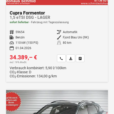
Cupra Formentor
1,5 eTSI DSG - LAGER
sofort lieferbar
Fahrzeug mit Tageszulassung
Fahrzeugnr.
59654
Getriebe
Automatik
Kraftstoff
Benzin
Außenfarbe
Fjord Blau Uni (9K)
Leistung
110 kW (150 PS)
Kilometerstand
80 km
01.04.2026
34.389,– €
Wir rufen Sie an
Fahrzeugexposé (PDF)
Fahrzeug parken
incl. 19% MwSt.
Verbrauch kombiniert:
5,90 l/100km
CO
-Klasse:
D
2
CO
-Emissionen:
134,00 g/km
2