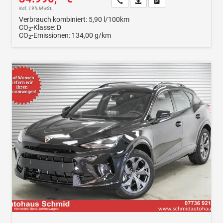
Wir rufen Sie an
Fahrzeugexposé (PDF)
Fahrzeug parken
incl. 19% MwSt.
Verbrauch kombiniert:
5,90 l/100km
CO
-Klasse:
D
2
CO
-Emissionen:
134,00 g/km
2