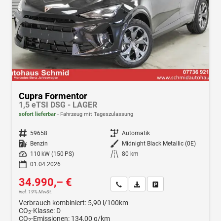
Cupra Formentor
1,5 eTSI DSG - LAGER
sofort lieferbar
Fahrzeug mit Tageszulassung
Fahrzeugnr.
59658
Getriebe
Automatik
Kraftstoff
Benzin
Außenfarbe
Midnight Black Metallic (0E)
Leistung
110 kW (150 PS)
Kilometerstand
80 km
01.04.2026
34.990,– €
Wir rufen Sie an
Fahrzeugexposé (PDF)
Fahrzeug parken
incl. 19% MwSt.
Verbrauch kombiniert:
5,90 l/100km
CO
-Klasse:
D
2
CO
-Emissionen:
134,00 g/km
2