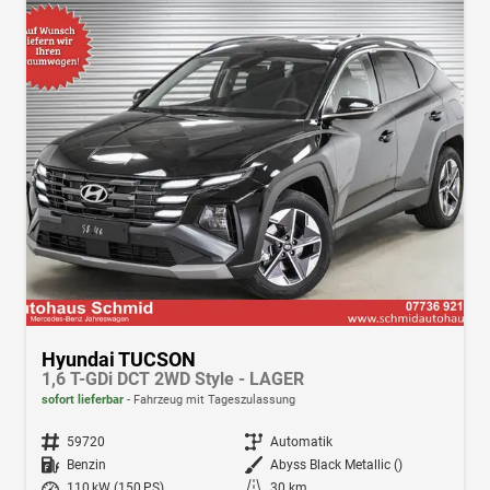
Hyundai TUCSON
1,6 T-GDi DCT 2WD Style - LAGER
sofort lieferbar
Fahrzeug mit Tageszulassung
Fahrzeugnr.
59720
Getriebe
Automatik
Kraftstoff
Benzin
Außenfarbe
Abyss Black Metallic ()
Leistung
110 kW (150 PS)
Kilometerstand
30 km