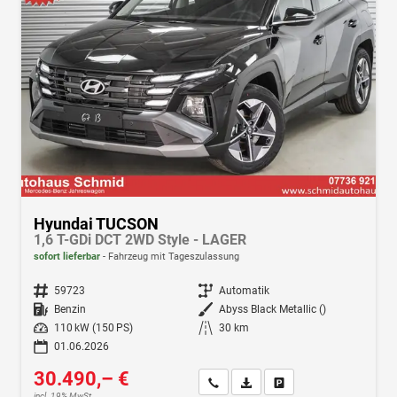
Hyundai TUCSON
1,6 T-GDi DCT 2WD Style - LAGER
sofort lieferbar
Fahrzeug mit Tageszulassung
Fahrzeugnr.
59723
Getriebe
Automatik
Kraftstoff
Benzin
Außenfarbe
Abyss Black Metallic ()
Leistung
110 kW (150 PS)
Kilometerstand
30 km
01.06.2026
30.490,– €
Wir rufen Sie an
Fahrzeugexposé (PDF)
Fahrzeug parken
incl. 19% MwSt.