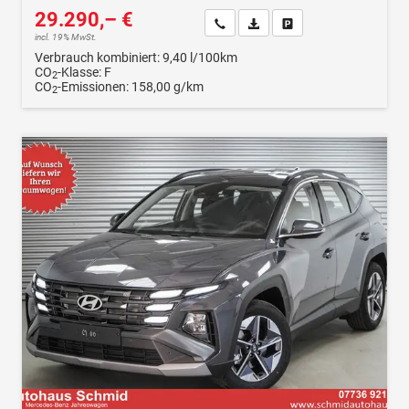
29.290,– €
Wir rufen Sie an
Fahrzeugexposé (PDF)
Fahrzeug parken
incl. 19% MwSt.
Verbrauch kombiniert:
9,40 l/100km
CO
-Klasse:
F
2
CO
-Emissionen:
158,00 g/km
2