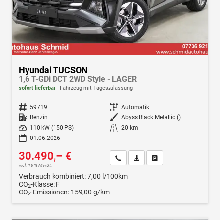
Hyundai TUCSON
1,6 T-GDi DCT 2WD Style - LAGER
sofort lieferbar
Fahrzeug mit Tageszulassung
Fahrzeugnr.
59719
Getriebe
Automatik
Kraftstoff
Benzin
Außenfarbe
Abyss Black Metallic ()
Leistung
110 kW (150 PS)
Kilometerstand
20 km
01.06.2026
30.490,– €
Wir rufen Sie an
Fahrzeugexposé (PDF)
Fahrzeug parken
incl. 19% MwSt.
Verbrauch kombiniert:
7,00 l/100km
CO
-Klasse:
F
2
CO
-Emissionen:
159,00 g/km
2