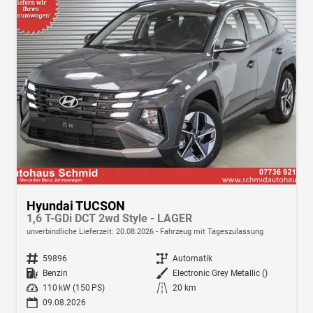
Hyundai TUCSON
1,6 T-GDi DCT 2wd Style - LAGER
unverbindliche Lieferzeit:
20.08.2026
Fahrzeug mit Tageszulassung
Fahrzeugnr.
59896
Getriebe
Automatik
Kraftstoff
Benzin
Außenfarbe
Electronic Grey Metallic ()
Leistung
110 kW (150 PS)
Kilometerstand
20 km
09.08.2026