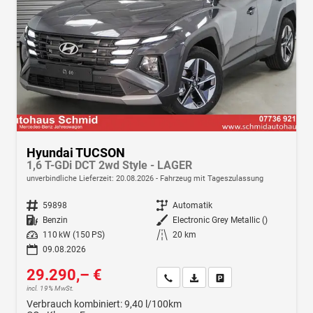
Hyundai TUCSON
1,6 T-GDi DCT 2wd Style - LAGER
unverbindliche Lieferzeit:
20.08.2026
Fahrzeug mit Tageszulassung
Fahrzeugnr.
59898
Getriebe
Automatik
Kraftstoff
Benzin
Außenfarbe
Electronic Grey Metallic ()
Leistung
110 kW (150 PS)
Kilometerstand
20 km
09.08.2026
29.290,– €
Wir rufen Sie an
Fahrzeugexposé (PDF)
Fahrzeug parken
incl. 19% MwSt.
Verbrauch kombiniert:
9,40 l/100km