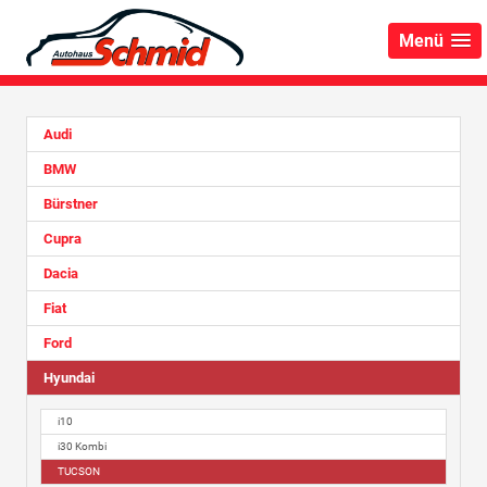
Menü
Audi
BMW
Bürstner
Cupra
Dacia
Fiat
Ford
Hyundai
i10
i30 Kombi
TUCSON