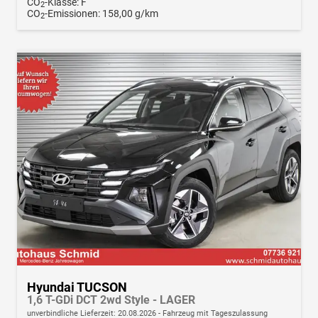
CO
-Klasse:
F
2
CO
-Emissionen:
158,00 g/km
2
Hyundai TUCSON
1,6 T-GDi DCT 2wd Style - LAGER
unverbindliche Lieferzeit:
20.08.2026
Fahrzeug mit Tageszulassung