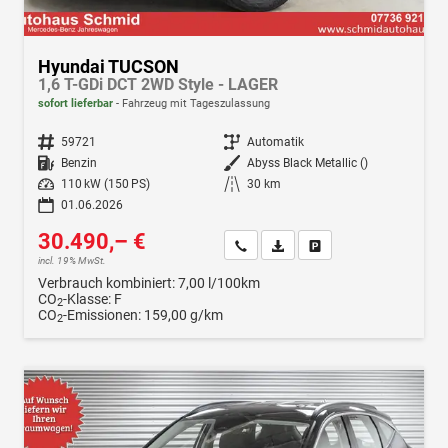
Hyundai TUCSON
1,6 T-GDi DCT 2WD Style - LAGER
sofort lieferbar
Fahrzeug mit Tageszulassung
Fahrzeugnr.
59721
Getriebe
Automatik
Kraftstoff
Benzin
Außenfarbe
Abyss Black Metallic ()
Leistung
110 kW (150 PS)
Kilometerstand
30 km
01.06.2026
30.490,– €
Wir rufen Sie an
Fahrzeugexposé (PDF)
Fahrzeug parken
incl. 19% MwSt.
Verbrauch kombiniert:
7,00 l/100km
CO
-Klasse:
F
2
CO
-Emissionen:
159,00 g/km
2