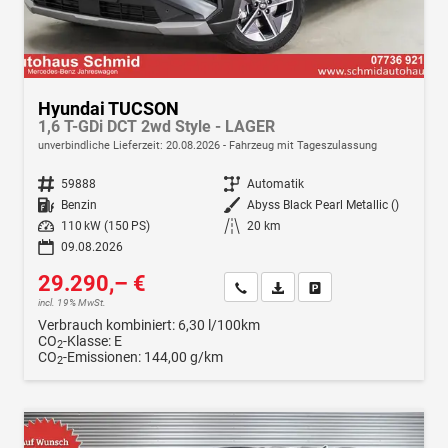
Hyundai TUCSON
1,6 T-GDi DCT 2wd Style - LAGER
unverbindliche Lieferzeit:
20.08.2026
Fahrzeug mit Tageszulassung
Fahrzeugnr.
59888
Getriebe
Automatik
Kraftstoff
Benzin
Außenfarbe
Abyss Black Pearl Metallic ()
Leistung
110 kW (150 PS)
Kilometerstand
20 km
09.08.2026
29.290,– €
Wir rufen Sie an
Fahrzeugexposé (PDF)
Fahrzeug parken
incl. 19% MwSt.
Verbrauch kombiniert:
6,30 l/100km
CO
-Klasse:
E
2
CO
-Emissionen:
144,00 g/km
2