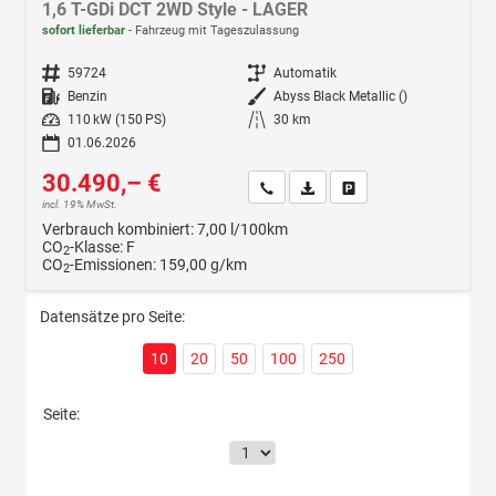
1,6 T-GDi DCT 2WD Style - LAGER
sofort lieferbar
Fahrzeug mit Tageszulassung
Fahrzeugnr.
59724
Getriebe
Automatik
Kraftstoff
Benzin
Außenfarbe
Abyss Black Metallic ()
Leistung
110 kW (150 PS)
Kilometerstand
30 km
01.06.2026
30.490,– €
Wir rufen Sie an
Fahrzeugexposé (PDF)
Fahrzeug parken
incl. 19% MwSt.
Verbrauch kombiniert:
7,00 l/100km
CO
-Klasse:
F
2
CO
-Emissionen:
159,00 g/km
2
Datensätze pro Seite:
10
20
50
100
250
Seite: