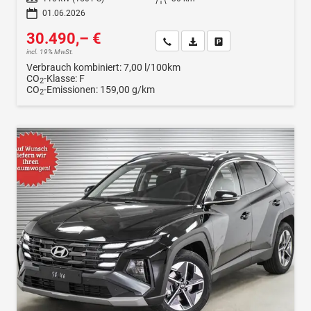
01.06.2026
30.490,– €
Wir rufen Sie an
Fahrzeugexposé (PDF)
Fahrzeug parken
incl. 19% MwSt.
Verbrauch kombiniert:
7,00 l/100km
CO
-Klasse:
F
2
CO
-Emissionen:
159,00 g/km
2