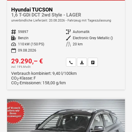
Hyundai TUCSON
1,6 T-GDi DCT 2wd Style - LAGER
unverbindliche Lieferzeit:
20.08.2026
Fahrzeug mit Tageszulassung
Fahrzeugnr.
59897
Getriebe
Automatik
Kraftstoff
Benzin
Außenfarbe
Electronic Grey Metallic ()
Leistung
110 kW (150 PS)
Kilometerstand
20 km
09.08.2026
29.290,– €
Wir rufen Sie an
Fahrzeugexposé (PDF)
Fahrzeug parken
incl. 19% MwSt.
Verbrauch kombiniert:
9,40 l/100km
CO
-Klasse:
F
2
CO
-Emissionen:
158,00 g/km
2