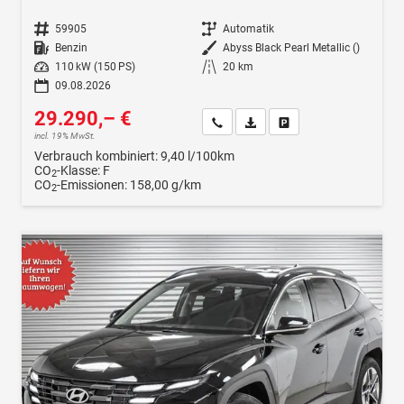
Fahrzeugnr.
59905
Getriebe
Automatik
Kraftstoff
Benzin
Außenfarbe
Abyss Black Pearl Metallic ()
Leistung
110 kW (150 PS)
Kilometerstand
20 km
09.08.2026
29.290,– €
Wir rufen Sie an
Fahrzeugexposé (PDF)
Fahrzeug parken
incl. 19% MwSt.
Verbrauch kombiniert:
9,40 l/100km
CO
-Klasse:
F
2
CO
-Emissionen:
158,00 g/km
2